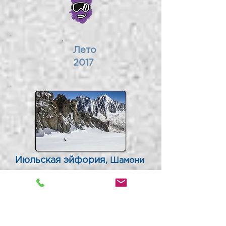
Лето
2017
Июльская эйфория
Шамони
,
Не хотите лыжи на лето в чехол
убирать? В Шамони ЭТО можно
делать круглогодично! ;)
Только для самых упоротых
снеголюбов!;)