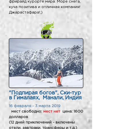
фрирайд курорте мира. Море снега,
куча позитива и отличная компания!
Джарастафара!;)
"Подпирая богов", Ски-тур
в Гималаях, Манали, Индия
16 февраля - 3 марта 2019
мест свободно:
мест нет
цена: 1600
долларов
(12 дней приключений - включены
отели, завтраки, трансферы и т.д.)