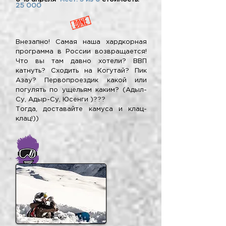
25 000
Внезапно! Самая наша хардкорная
программа в России возвращается!
Что вы там давно хотели? ВВП
катнуть? Сходить на Когутай? Пик
Азау? Первопроездик какой или
погулять по ущельям каким? (Адыл-
Су, Адыр-Су, Юсенги )???
Тогда, доставайте камуса и клац-
клац!))