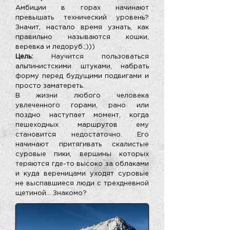
Амбиции в горах начинают
превышать технический уровень?
Значит, настало время узнать, как
правильно называются кошки,
веревка и ледоруб.;)))
Цель:
Научится пользоваться
альпинистскими штуками, набрать
форму перед будущими подвигами и
просто заматереть.
В жизни любого человека
увлеченного горами, рано или
поздно наступает момент, когда
пешеходных маршрутов ему
становится недостаточно. Его
начинают притягивать скалистые
суровые пики, вершины которых
теряются где-то высоко за облаками
и куда вереницами уходят суровые
не выспавшиеся люди с трехдневной
щетиной… Знакомо?