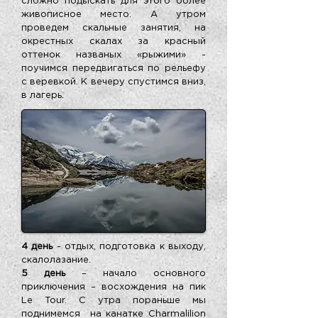
сложно подыскать для этого более
живописное место. А утром
проведем скальные занятия, на
окрестных скалах за красный
оттенок названых «рыжими» -
поучимся передвигаться по рельефу
с веревкой. К вечеру спустимся вниз,
в лагерь.
4 день
- отдых, подготовка к выходу,
скалолазание.
5 день
– начало основного
приключения – восхождения на пик
Le Tour. С утра пораньше мы
поднимемся на канатке Charmalilion