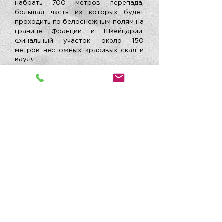
набрать 700 метров перепада,
большая часть из которых будет
проходить по белоснежным полям на
границе Франции и Швейцарии.
Финальный участок около 150
метров несложных красивых скал и
вауля…
Вы на вершине! Добро пожаловать в
альпинисты! (И сегодняшний закат и
чашка чая заслуженно ваши;)
7 день
– запасной, на случай
непогоды.
8 день
,
суббота
– отъезд