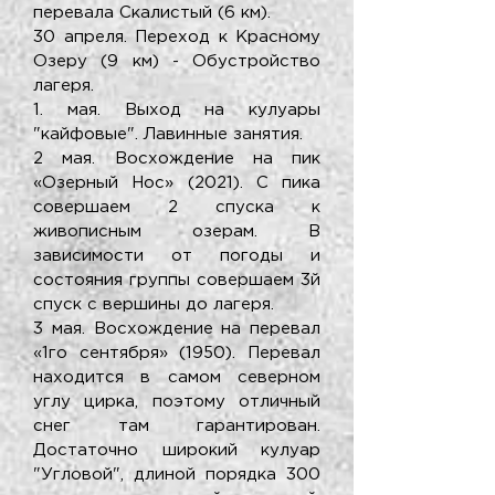
перевала Скалистый (6 км).
30 апреля. Переход к Красному
Озеру (9 км) - Обустройство
лагеря.
1. мая. Выход на кулуары
"кайфовые". Лавинные занятия.
2 мая. Восхождение на пик
«Озерный Нос» (2021). С пика
совершаем 2 спуска к
живописным озерам. В
зависимости от погоды и
состояния группы совершаем 3й
спуск с вершины до лагеря.
3 мая. Восхождение на перевал
«1го сентября» (1950). Перевал
находится в самом северном
углу цирка, поэтому отличный
снег там гарантирован.
Достаточно широкий кулуар
"Угловой", длиной порядка 300