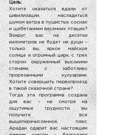
Цель:
Хотите оказаться вдали от
цивилизации, насладиться
шумом ветра в пушистых соснах
и щебетанием весенних пташек?
Вокруг вас на десятки
километров не будет ни души –
только вы, яркое майское
солнце и огромный цирк, с трех
сторон окруженный высокими
стенами, с заботливо
прорезанными кулуарами.
Хотите совершить первопроезд
в такой сказочной стране?
Тогда эта программа создана
для вас – не смотря на
ощутимые трудности, вы
получите все
вышеперечисленное, плюс
Арадан одарит вас настоящим
зимним снегом – благодаря