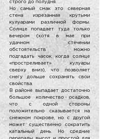
строго до полудня.
Но самый смак это северная
стена изрезанная крутыми
кулуарами различной формы.
Солнце попадает туда только
вечером (хотя в мае при
удачном стечении
обстоятельств можно
подгадать часок, когда солнце
«простреливает» кулуары
сверху вниз), что позволяет
снегу дольше сохранять свои
свойства.
В районе выпадает достаточно
большое количество осадков,
что с одной стороны
положительно сказывается на
снежном покрове, но с другой
может существенно сократить
катальный день. Но средние
перепады высот и простой для