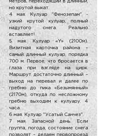
метров, переходящий в длинный,
но крутой выкат.
4 мая. Кулуар "Фенозепам" -
узкий крутой кулуар, полный
надутого снега. Реально
вставляет!
5 мая. Кулуар «Y» (2100м).
Визитная карточка района –
самый длинный кулуар, порядка
700 м. Первое, что бросается в
глаза при взгляде на цирк.
Маршрут достаточно длинный –
выход на перевал и далее по
гребню до пика «Безымянный»
(2170м), откуда по несложному
гребню выходим к кулуару. 4
часа.
6 мая. Кулуар "Усатый Санчез".
7 мая. Запасной день. Если
группа, погода, состояние снега
позволят – делаем первопроезд