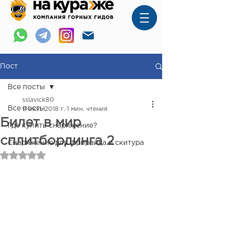
Пост
Все посты
sslavick80
Все посты
9 июл. 2018 г.
1 мин. чтения
Билет в мир
Где купить снаряжение?
сплитбординга 2
Снаряжение для фрирайда и скитура
Оценка: не число из 5 звезд.