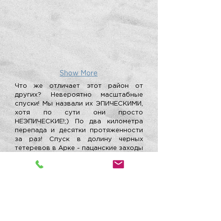
Show More
Что же отличает этот район от
других? Невероятно масштабные
спуски! Мы назвали их ЭПИЧЕСКИМИ,
хотя по сути они просто
НЕЭПИЧЕСКИЕ!;) По два километра
перепада и десятки протяженности
за раз! Спуск в долину черных
тетеревов в Арке - пацанские заходы
аля мини гранде и длинные поля,
южный кулуар из под Aig Grive -
безлюдное ущелье в окружении
каменных стен! Спуски по канаткой с
Aig Rouge - стена более километра
перепада, смотреть страшно, не то
что ехать! Путешествие в
Champagny-en-Vanoise -