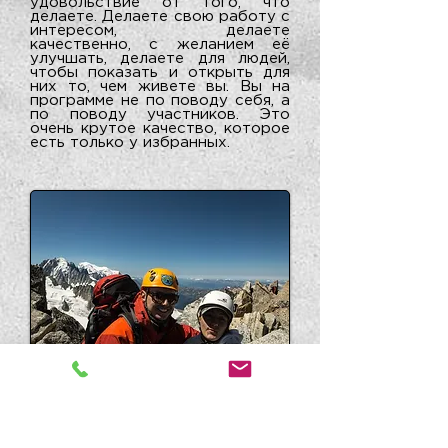
удовольствие от того, что
делаете. Делаете свою работу с
интересом, делаете
качественно, с желанием её
улучшать, делаете для людей,
чтобы показать и открыть для
них то, чем живете вы. Вы на
программе не по поводу себя, а
по поводу участников. Это
очень крутое качество, которое
есть только у избранных.
Полина Кузовлева, "Киска, Шнур
и Ледокол", Шамони 2015
Странно, но осознаешь такие
вещи уже ёрзая на подушке, а