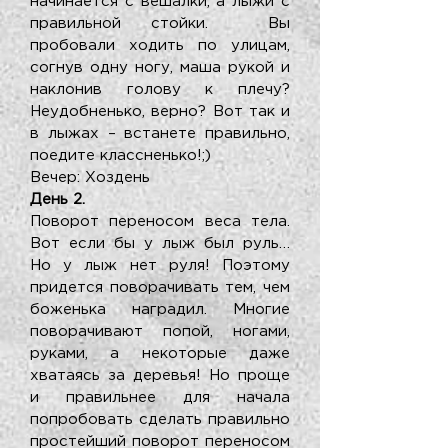
начинается с вешалки, а лыжи с
правильной стойки. Вы
пробовали ходить по улицам,
согнув одну ногу, маша рукой и
наклонив голову к плечу?
Неудобненько, верно? Вот так и
в лыжах – встанете правильно,
поедите классненько!;)
Вечер: Хоздень
День 2.
Поворот переносом веса тела.
Вот если бы у лыж был руль…
Но у лыж нет руля! Поэтому
придется поворачивать тем, чем
боженька наградил. Многие
поворачивают попой, ногами,
руками, а некоторые даже
хватаясь за деревья! Но проще
и правильнее для начала
попробовать сделать правильно
простейший поворот переносом