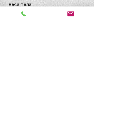
веса тела.
Вечер: Разбор полетов по
снятому кинофильму
День 3.
Боковое соскальзывание.
Видели, как сноубордисты
проскакивают на своих наглых
задницах крутые кулуары, где
вы не можете повернуть? У
лыжников тоже есть
специальная магия. Конечно, она
не так эффектна, и штаны
остаются целы – но очень
эффективна!
Вторая половина дня: лавинное
занятие
День 4.
Карвинговый поворот
начального уровня. Карвинг, это
такая штука, которая позволяет