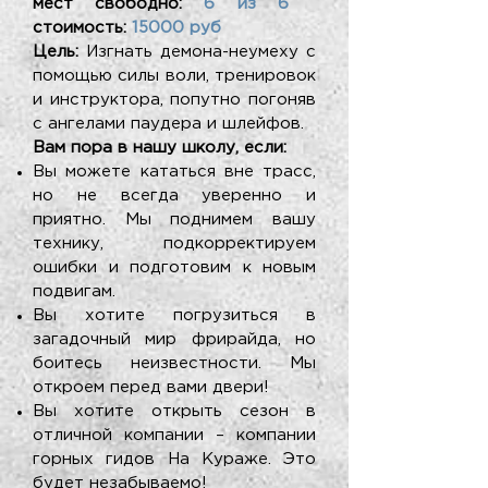
мест свободно:
6 из 6
стоимость:
15000 руб
Цель:
Изгнать демона-неумеху с
помощью силы воли, тренировок
и инструктора, попутно погоняв
с ангелами паудера и шлейфов.
Вам пора в нашу школу, если:
Вы можете кататься вне трасс,
но не всегда уверенно и
приятно. Мы поднимем вашу
технику, подкорректируем
ошибки и подготовим к новым
подвигам.
Вы хотите погрузиться в
загадочный мир фрирайда, но
боитесь неизвестности. Мы
откроем перед вами двери!
Вы хотите открыть сезон в
отличной компании – компании
горных гидов На Кураже. Это
будет незабываемо!